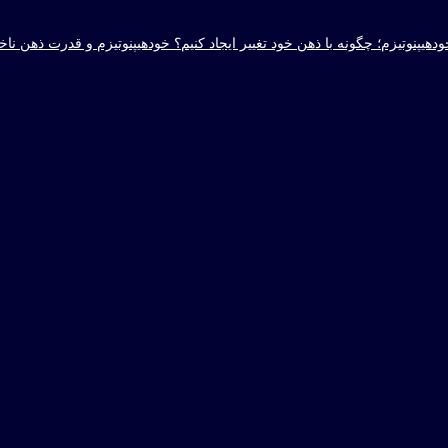
هیپنوتیزم؛ چگونه با ذهن خود تغییر ایجاد کنیم؟ خودهیپنوتیزم و قدرت ذهن ناخو