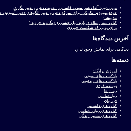
مینی دوره آلفا ذهنی مهدیه قاسمی | تقویت ذهن و تغییر نگرش
خودهیپنوتیزم: تکنیکی برای تمرکز ذهن و تغییر الگوهای ذهنی آموزش خود
مدیتیشن
کتاب سه رساله درباره میل جنسی ( زیگموند فروید )
برای تویی که شکست خوردی
آخرین دیدگاه‌ها
دیدگاهی برای نمایش وجود ندارد.
دسته‌ها
آموزش رایگان
پادکست های صوتی
پادکست های ویدئویی
توسعه فردی
رمان ها
روانشناسی
فن بیان
کتاب های دانستنی
کتاب های روان شناسی
کتاب های مسیر زندگی