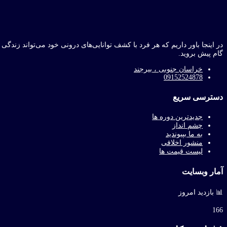
در اینجا باور داریم که هر فرد با کشف توانایی‌های درونی خود می‌تواند زندگی
گام پیش بروید.
خراسان جنوبی ، بیرجند
09152524878
دسترسی سریع
جدیدترین دوره ها
چشم انداز
به ما بپیوندید
منشور اخلافی
لیست قیمت ها
آمار وبسایت
📊 بازدید امروز
166