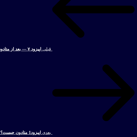
قبلی
اپیزود ۷ — بعد از متادون؛ آیا می‌شود زندگی را دوباره ساخت؟
بعدی
اپیزود1 م​تادون چیست؟ حقیقتی که مصرف‌کنندگان و خانواده‌ها باید بدانند