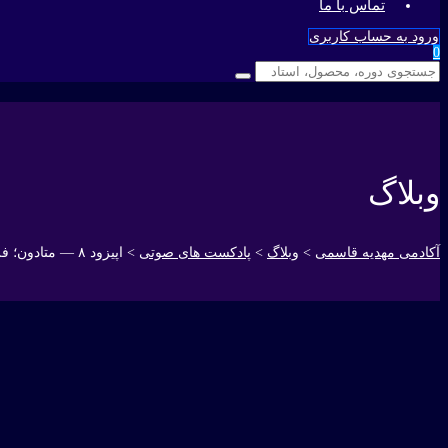
تماس با ما
ورود به حساب کاربری
0
وبلاگ
آکادمی مهدیه قاسمی
>
وبلاگ
>
پادکست های صوتی
>
اپیزود ۸ — متادون؛ فرشته، هیولا یا فقط یک ابزار؟